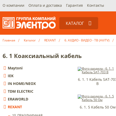
О компании
Оплата и доставка
Гарантия
Контакты
КАТАЛОГ
Maytoni
Главная
Каталог
REXANT
6. АУДИО - ВИДЕО - ТВ (AV/TV)
IEK
IN HOME/NEOX
6. 1 Коаксиальный кабель
TDM ELECTRIC
Maytoni
ERAWORLD
IEK
6. 1. 1 Кабель SAT-70
REXANT
IN HOME/NEOX
B
Smartbuy
TDM ELECTRIC
Электротехник
ERAWORLD
REXANT
6. 1. 5 Кабель 50 Ом
КЭАЗ
10. ПРАЗДНИЧНАЯ