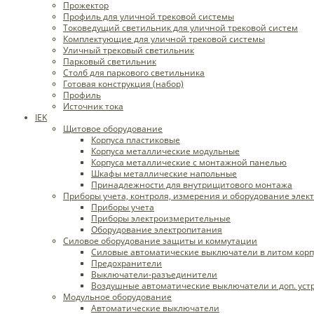
Прожектор
Профиль для уличной трековой системы
Токоведущий светильник для уличной трековой систем
Комплектующие для уличной трековой системы
Уличный трековый светильник
Парковый светильник
Столб для паркового светильника
Готовая конструкция (набор)
Профиль
Источник тока
IEK
Щитовое оборудование
Корпуса пластиковые
Корпуса металлические модульные
Корпуса металлические с монтажной панелью
Шкафы металлические напольные
Принадлежности для внутрищитового монтажа
Приборы учета, контроля, измерения и оборудование элек
Приборы учета
Приборы электроизмерительные
Оборудование электропитания
Силовое оборудование защиты и коммутации
Силовые автоматические выключатели в литом корпу
Предохранители
Выключатели-разъединители
Воздушные автоматические выключатели и доп. уст
Модульное оборудование
Автоматические выключатели