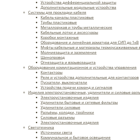
Устройства дифференциальной защиты
Дополнительные модульные устройства
Системы для прокладки кабеля
Кабель-каналы пластиковые
Трубы пластиковые
Металлорукав и трубы металлические
Кабельные лотки и аксессуары
Коробки монтажные
Оборудование и линейная арматура для СИП до 1кВ
Муфты кабельные и материалы термоусаживаемые 
Молниезащита и заземление
Шинопровод
Огнезащита и взрывозащита
Оборудование коммутационное и устройства управления
Контакторы
Реле и устройства дополнительные для контакторов
Пускатели, выключатели
Устройства подачи команд и сигналов
Изделия электроустановочные, удлинители и силовые раз
Электроустановочные изделия
Удлинители бытовые и сетевые фильтры
Удлинители силовые
Разъёмы, колодки, тройники
Силовые разъемы
Электроустановочные изделия
Светотехника
Источники света
Коммунальное и бытовое освещение