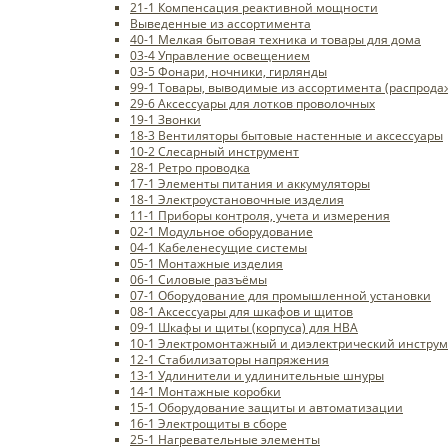
21-1 Компенсация реактивной мощности
Выведенные из ассортимента
40-1 Мелкая бытовая техника и товары для дома
03-4 Управление освещением
03-5 Фонари, ночники, гирлянды
99-1 Товары, выводимые из ассортимента (распродаж
29-6 Аксессуары для лотков проволочных
19-1 Звонки
18-3 Вентиляторы бытовые настенные и аксессуары
10-2 Слесарный инструмент
28-1 Ретро проводка
17-1 Элементы питания и аккумуляторы
18-1 Электроустановочные изделия
11-1 Приборы контроля, учета и измерения
02-1 Модульное оборудование
04-1 Кабеленесущие системы
05-1 Монтажные изделия
06-1 Силовые разъёмы
07-1 Оборудование для промышленной установки
08-1 Аксессуары для шкафов и щитов
09-1 Шкафы и щиты (корпуса) для НВА
10-1 Электромонтажный и диэлектрический инстру
12-1 Стабилизаторы напряжения
13-1 Удлинители и удлинительные шнуры
14-1 Монтажные коробки
15-1 Оборудование защиты и автоматизации
16-1 Электрощиты в сборе
25-1 Нагревательные элементы