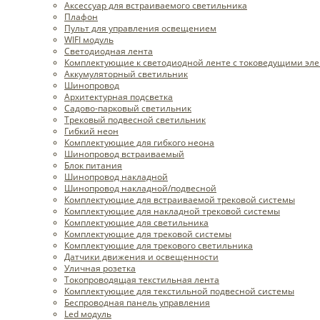
Аксессуар для встраиваемого светильника
Плафон
Пульт для управления освещением
WIFI модуль
Светодиодная лента
Комплектующие к светодиодной ленте с токоведущими эл
Аккумуляторный светильник
Шинопровод
Архитектурная подсветка
Садово-парковый светильник
Трековый подвесной светильник
Гибкий неон
Комплектующие для гибкого неона
Шинопровод встраиваемый
Блок питания
Шинопровод накладной
Шинопровод накладной/подвесной
Комплектующие для встраиваемой трековой системы
Комплектующие для накладной трековой системы
Комплектующие для светильника
Комплектующие для трековой системы
Комплектующие для трекового светильника
Датчики движения и освещенности
Уличная розетка
Токопроводящая текстильная лента
Комплектующие для текстильной подвесной системы
Беспроводная панель управления
Led модуль