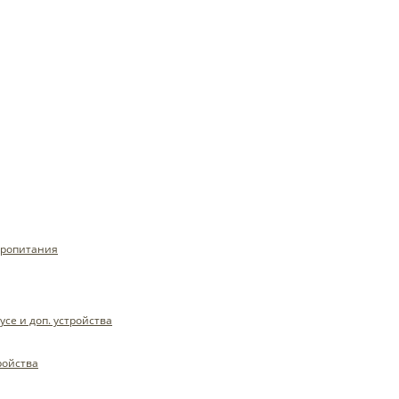
тропитания
се и доп. устройства
ройства