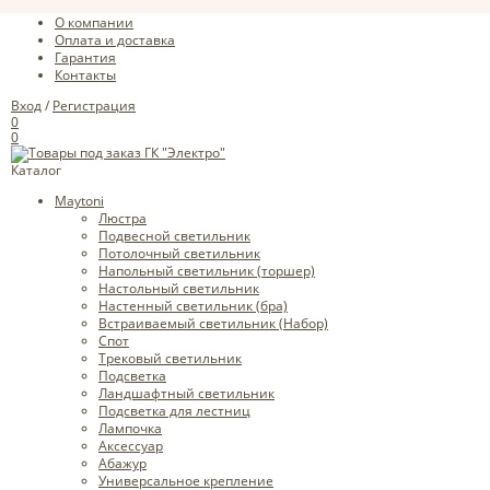
О компании
Оплата и доставка
Гарантия
Контакты
Вход
/
Регистрация
0
0
Каталог
Maytoni
Люстра
Подвесной светильник
Потолочный светильник
Напольный светильник (торшер)
Настольный светильник
Настенный светильник (бра)
Встраиваемый светильник (Набор)
Спот
Трековый светильник
Подсветка
Ландшафтный светильник
Подсветка для лестниц
Лампочка
Аксессуар
Абажур
Универсальное крепление